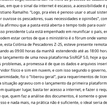
, em que o sinal da internet é escasso, a acessibilidade é p
stiano Ramalho. “Logo, pra eles é penoso usar o atual sistem
r ouvisse os pescadores, suas necessidades e opiniões”, co
la afirmou que a pasta está aberta o tempo todo para ouvir
so presidente Lula está empenhado em reunificar o país, em
podem estar certos de que o ministério é o fórum onde vamo
te, esta Colônia de Pescadores Z-25, esteve presente remot
iciando as 09:00 horas da manhã estendendo até as 18:00 ho
o lançamento de uma nova plataforma SisRGP 5.0, hoje a q
s problemas, a promessa é de que os dados e arquivos inser
idor físico e sim em nuvem, e com isso segundo o governo, 
nimidade, foi o “liberou geral”, para requerimentos de lice
, a situação agravou com o lançamento da primeira platafor
em qualquer lugar, basta ter acesso a internet, e fazer o r
e que, quem faz a análise dos documentos, é somente o gove
so e nada mais, na prática não é suficiente, o ideal seria d