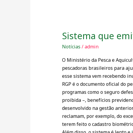
Sistema que emi
Sistema
que
Notícias
/
admin
emite
o
O Ministério da Pesca e Aquicu
documento
pescadoras brasileiros para aju
do
esse sistema vem recebendo inúm
pescador
RGP é o documento oficial do pe
sofrerá
programas como o seguro defeso
ajustes
proibida –, benefícios previdenc
desenvolvido na gestão anterior
reclamam, por exemplo, do exces
terem feito o cadastro biométric
Além disso, o sistema é lento e