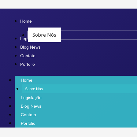
Ir
para
Home
o
Sobre Nós
conteúdo
Legislação
Blog News
Contato
Porfólio
Home
Sobre Nós
Legislação
Blog News
Contato
Porfólio