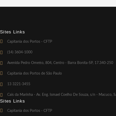
Sites Links
Capitania dos Portos - CFTP
(14) 3604-1000
Avenida Pedro Ometto, 804, Centro - Barra Bonita-SP, 17.340-250
Capitania dos Portos de São Paulo
13 3221-3455
Cais da Marinha - Av. Eng. Ismael Coelho De Souza, s/n - Macuco, 
Sites Links
Capitania dos Portos - CFTP