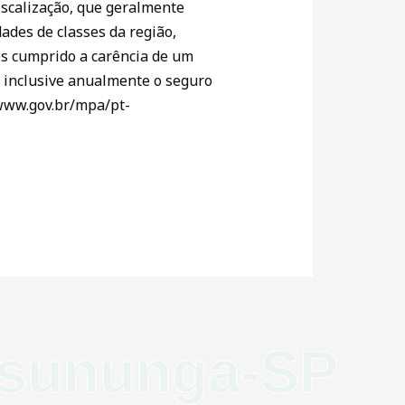
iscalização, que geralmente
ades de classes da região,
ós cumprido a carência de um
l, inclusive anualmente o seguro
/www.gov.br/mpa/pt-
ssununga-SP