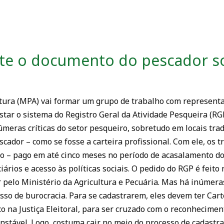
te o documento do pescador so
ltura (MPA) vai formar um grupo de trabalho com represent
star o sistema do Registro Geral da Atividade Pesqueira (RGP
eras críticas do setor pesqueiro, sobretudo em locais trad
scador – como se fosse a carteira profissional. Com ele, os 
 – pago em até cinco meses no período de acasalamento do
iários e acesso às políticas sociais. O pedido do RGP é feit
 pelo Ministério da Agricultura e Pecuária. Mas há inúmera
so de burocracia. Para se cadastrarem, eles devem ter Carte
o na Justiça Eleitoral, para ser cruzado com o reconheciment
 instável. Logo, costuma cair no meio do processo de cadast