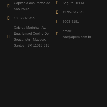
Capitania dos Portos de
Seguro DPEM
São Paulo
11 954512345
13 3221-3455
3003-9181
Cais da Marinha - Av.
email:
Eng. Ismael Coelho De
sac@dpem.com.br
Souza, s/n - Macuco,
Santos - SP, 11015-315