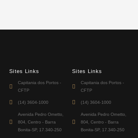
Sites Links
Sites Links
Capitania dos Portos -
Capitania dos Portos -
CFTP
CFTP
(14) 3604-1000
(14) 3604-1000
Avenida Pedro Ometto,
Avenida Pedro Ometto,
804, Centro - Barra
804, Centro - Barra
Bonita-SP, 17.340-250
Bonita-SP, 17.340-250