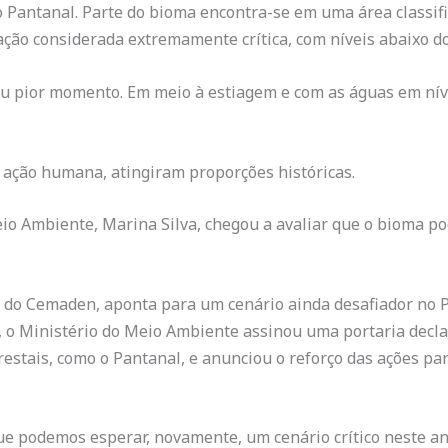
o Pantanal. Parte do bioma encontra-se em uma área classifi
ção considerada extremamente crítica, com níveis abaixo d
eu pior momento. Em meio à estiagem e com as águas em níve
 ação humana, atingiram proporções históricas.
eio Ambiente, Marina Silva, chegou a avaliar que o bioma p
e do Cemaden, aponta para um cenário ainda desafiador no P
ro, o Ministério do Meio Ambiente assinou uma portaria de
restais, como o Pantanal, e anunciou o reforço das ações par
 podemos esperar, novamente, um cenário crítico neste ano