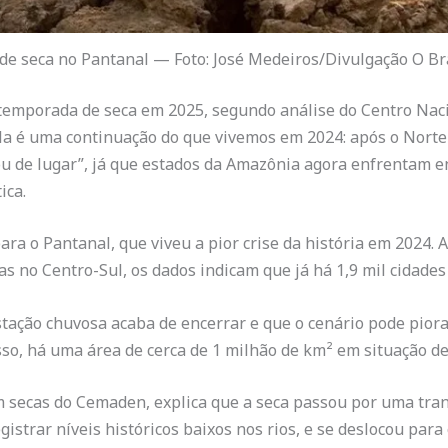
de seca no Pantanal — Foto: José Medeiros/Divulgação O Br
 temporada de seca em 2025, segundo análise do Centro Na
a é uma continuação do que vivemos em 2024: após o Norte 
ou de lugar”, já que estados da Amazônia agora enfrentam e
ica.
para o Pantanal, que viveu a pior crise da história em 2024.
 no Centro-Sul, os dados indicam que já há 1,9 mil cidades 
stação chuvosa acaba de encerrar e que o cenário pode piora
sso, há uma área de cerca de 1 milhão de km² em situação de 
 secas do Cemaden, explica que a seca passou por uma trans
gistrar níveis históricos baixos nos rios, e se deslocou para