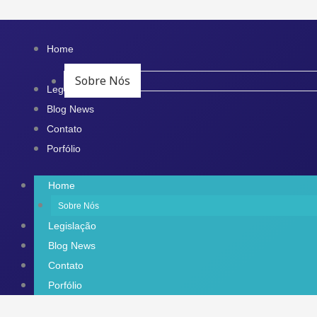
Ir
para
Home
o
Sobre Nós
conteúdo
Legislação
Blog News
Contato
Porfólio
Home
Sobre Nós
Legislação
Blog News
Contato
Porfólio