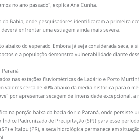
vemos no ano passado”, explica Ana Cunha.
o da Bahia, onde pesquisadores identificaram a primeira ocor
s deverá enfrentar uma estiagem ainda mais severa.
to abaixo do esperado. Embora já seja considerada seca, a s
ctos e a população demonstra vulnerabilidade diante dessa
o Paraná
trados nas estações fluviométricas de Ladário e Porto Murti
 valores cerca de 40% abaixo da média histórica para o mês
ve” por apresentar secagem de intensidade excepcional, a m
fica na porção baixa da bacia do rio Paraná, onde persiste u
 Índice Padronizado de Precipitação (SPI) para esse período
(SP) e Itaipu (PR), a seca hidrológica permanece em situação
l.