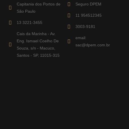
Capitania dos Portos de
Seguro DPEM
São Paulo
11 954512345
13 3221-3455
3003-9181
Cais da Marinha - Av.
email:
Eng. Ismael Coelho De
sac@dpem.com.br
Souza, s/n - Macuco,
Santos - SP, 11015-315