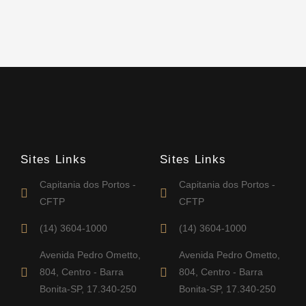
Sites Links
Sites Links
Capitania dos Portos -
Capitania dos Portos -
CFTP
CFTP
(14) 3604-1000
(14) 3604-1000
Avenida Pedro Ometto,
Avenida Pedro Ometto,
804, Centro - Barra
804, Centro - Barra
Bonita-SP, 17.340-250
Bonita-SP, 17.340-250