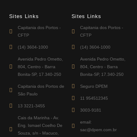
Sites Links
Sites Links
Capitania dos Portos -
Capitania dos Portos -
CFTP
CFTP
(14) 3604-1000
(14) 3604-1000
Avenida Pedro Ometto,
Avenida Pedro Ometto,
804, Centro - Barra
804, Centro - Barra
Bonita-SP, 17.340-250
Bonita-SP, 17.340-250
Capitania dos Portos de
Seguro DPEM
São Paulo
11 954512345
13 3221-3455
3003-9181
Cais da Marinha - Av.
email:
Eng. Ismael Coelho De
sac@dpem.com.br
Souza, s/n - Macuco,