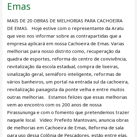
Emas
obras
de
MAIS DE 20 OBRAS DE MELHORIAS PARA CACHOEIRA
melhorias
DE EMAS. Hoje estive com o representante da Aratu
em
que veio nos informar sobre as contrapartidas que a
Cachoeira
empresa aplicará em nossa Cachoeira de Emas. Varias
de
melhorias para nosso distrito como, recuperação da
Emas
quadra de esportes, reforma do centro de convivência,
revitalização da escola estadual, compra de lixeiras,
sinalização geral, semáforo inteligente, reformas de
vários banheiros, um portal na entrada sul da cachoeira,
revitalização paisagista da ponte velha e entre muitos
outras melhorias. Estamos felizes que essas melhorias
vem ao encontro com os 200 anos de nossa
Pirassununga e com o fomento que pretendemos trazer
naquele local. Video: Prefeito Mantovani, anuncia obras
de melhorias em Cachoeira de Emas, Reforma de sala
para uso dessa Colônia de Pescadores, estão entre elas.