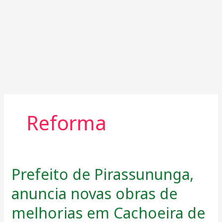
Reforma
Prefeito de Pirassununga,
Prefeito
de
anuncia novas obras de
Pirassununga,
anuncia
melhorias em Cachoeira de
novas