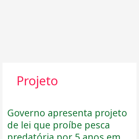
Projeto
Governo apresenta projeto
Governo
apresenta
de lei que proíbe pesca
projeto
de
predatória por 5 anos em