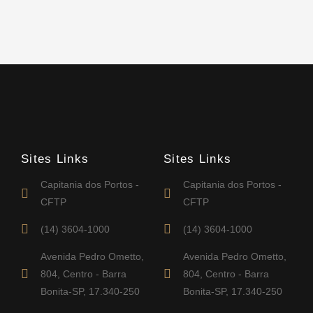
Sites Links
Sites Links
Capitania dos Portos -
Capitania dos Portos -
CFTP
CFTP
(14) 3604-1000
(14) 3604-1000
Avenida Pedro Ometto,
Avenida Pedro Ometto,
804, Centro - Barra
804, Centro - Barra
Bonita-SP, 17.340-250
Bonita-SP, 17.340-250