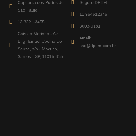
Capitania dos Portos de
Seguro DPEM
São Paulo
11 954512345
13 3221-3455
3003-9181
Cais da Marinha - Av.
email:
Eng. Ismael Coelho De
sac@dpem.com.br
Souza, s/n - Macuco,
Santos - SP, 11015-315