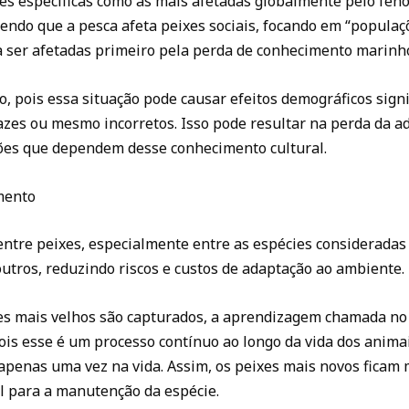
s específicas como as mais afetadas globalmente pelo fenôm
zendo que a pesca afeta peixes sociais, focando em “populaç
a ser afetadas primeiro pela perda de conhecimento marinh
, pois essa situação pode causar efeitos demográficos sig
zes ou mesmo incorretos. Isso pode resultar na perda da ad
ções que dependem desse conhecimento cultural.
mento
tre peixes, especialmente entre as espécies consideradas d
tros, reduzindo riscos e custos de adaptação ao ambiente.
es mais velhos são capturados, a aprendizagem chamada no 
is esse é um processo contínuo ao longo da vida dos animai
ta apenas uma vez na vida. Assim, os peixes mais novos ficam
l para a manutenção da espécie.