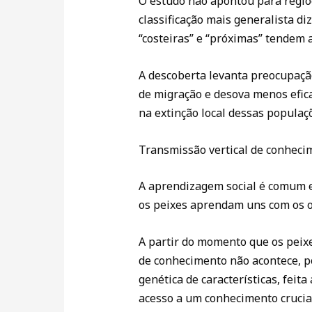
O estudo não apontou para regiõe
classificação mais generalista di
“costeiras” e “próximas” tendem 
A descoberta levanta preocupação
de migração e desova menos efica
na extinção local dessas popula
Transmissão vertical de conheci
A aprendizagem social é comum en
os peixes aprendam uns com os ou
A partir do momento que os peix
de conhecimento não acontece, po
genética de características, fei
acesso a um conhecimento crucia