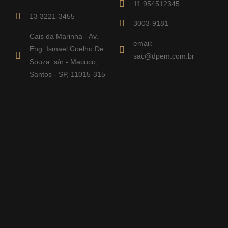
11 954512345
13 3221-3455
3003-9181
Cais da Marinha - Av.
email:
Eng. Ismael Coelho De
sac@dpem.com.br
Souza, s/n - Macuco,
Santos - SP, 11015-315