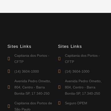
Sites Links
Sites Links
Capitania dos Portos -
Capitania dos Portos -
CFTP
CFTP
(14) 3604-1000
(14) 3604-1000
Avenida Pedro Ometto,
Avenida Pedro Ometto,
804, Centro - Barra
804, Centro - Barra
Bonita-SP, 17.340-250
Bonita-SP, 17.340-250
Capitania dos Portos de
Seguro DPEM
São Paulo