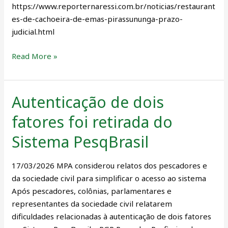
https://www.reporternaressi.com.br/noticias/restaurant
es-de-cachoeira-de-emas-pirassununga-prazo-
judicial.html
Read More »
Autenticação de dois
Autenticação
de
fatores foi retirada do
dois
fatores
Sistema PesqBrasil
foi
retirada
17/03/2026 MPA considerou relatos dos pescadores e
do
da sociedade civil para simplificar o acesso ao sistema
Sistema
Após pescadores, colônias, parlamentares e
PesqBrasil
representantes da sociedade civil relatarem
dificuldades relacionadas à autenticação de dois fatores