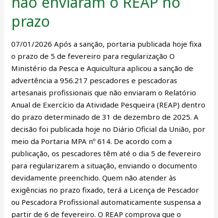
não enviaram o REAP no
mil
pescadores
prazo
e
pescadoras
07/01/2026 Após a sanção, portaria publicada hoje fixa
artesanais
o prazo de 5 de fevereiro para regularização O
que
Ministério da Pesca e Aquicultura aplicou a sanção de
não
advertência a 956.217 pescadores e pescadoras
enviaram
artesanais profissionais que não enviaram o Relatório
o
Anual de Exercício da Atividade Pesqueira (REAP) dentro
REAP
do prazo determinado de 31 de dezembro de 2025. A
no
decisão foi publicada hoje no Diário Oficial da União, por
prazo
meio da Portaria MPA nº 614. De acordo com a
publicação, os pescadores têm até o dia 5 de fevereiro
para regularizarem a situação, enviando o documento
devidamente preenchido. Quem não atender às
exigências no prazo fixado, terá a Licença de Pescador
ou Pescadora Profissional automaticamente suspensa a
partir de 6 de fevereiro. O REAP comprova que o