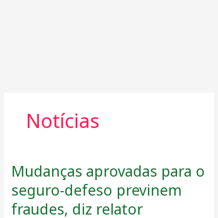
Notícias
Mudanças aprovadas para o
Mudanças
aprovadas
seguro-defeso previnem
para
o
fraudes, diz relator
seguro-