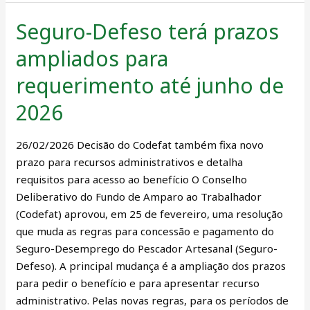
Seguro-Defeso terá prazos
Seguro-
Defeso
ampliados para
terá
prazos
requerimento até junho de
ampliados
2026
para
requerimento
26/02/2026 Decisão do Codefat também fixa novo
até
prazo para recursos administrativos e detalha
junho
requisitos para acesso ao benefício O Conselho
de
Deliberativo do Fundo de Amparo ao Trabalhador
2026
(Codefat) aprovou, em 25 de fevereiro, uma resolução
que muda as regras para concessão e pagamento do
Seguro-Desemprego do Pescador Artesanal (Seguro-
Defeso). A principal mudança é a ampliação dos prazos
para pedir o benefício e para apresentar recurso
administrativo. Pelas novas regras, para os períodos de