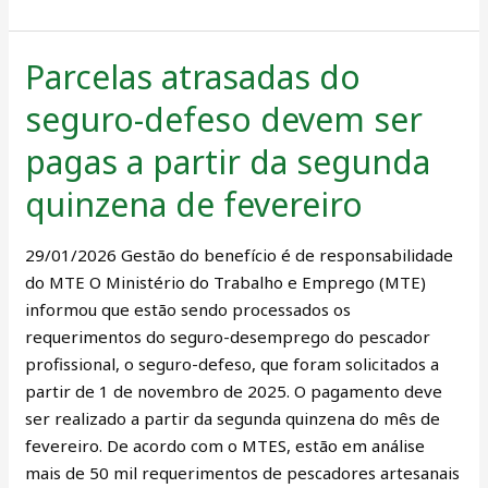
Parcelas atrasadas do
Parcelas
atrasadas
seguro-defeso devem ser
do
seguro-
pagas a partir da segunda
defeso
quinzena de fevereiro
devem
ser
29/01/2026 Gestão do benefício é de responsabilidade
pagas
do MTE O Ministério do Trabalho e Emprego (MTE)
a
informou que estão sendo processados os
partir
requerimentos do seguro-desemprego do pescador
da
profissional, o seguro-defeso, que foram solicitados a
segunda
partir de 1 de novembro de 2025. O pagamento deve
quinzena
ser realizado a partir da segunda quinzena do mês de
de
fevereiro. De acordo com o MTES, estão em análise
fevereiro
mais de 50 mil requerimentos de pescadores artesanais