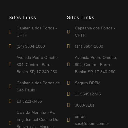
Sites Links
Sites Links
Capitania dos Portos -
Capitania dos Portos -
CFTP
CFTP
(14) 3604-1000
(14) 3604-1000
Avenida Pedro Ometto,
Avenida Pedro Ometto,
804, Centro - Barra
804, Centro - Barra
Bonita-SP, 17.340-250
Bonita-SP, 17.340-250
Capitania dos Portos de
Seguro DPEM
São Paulo
11 954512345
13 3221-3455
3003-9181
Cais da Marinha - Av.
email:
Eng. Ismael Coelho De
sac@dpem.com.br
Souza, s/n - Macuco,