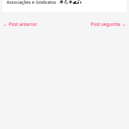
🌟💪
Associações e Sindicatos .
🌟🌊🎣
←
Post anterior
Post seguinte
→