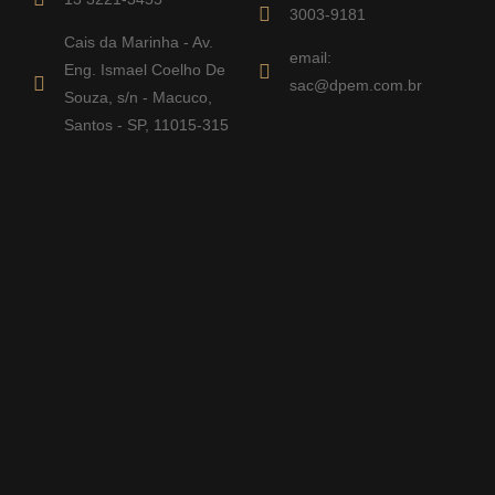
3003-9181
Cais da Marinha - Av.
email:
Eng. Ismael Coelho De
sac@dpem.com.br
Souza, s/n - Macuco,
Santos - SP, 11015-315