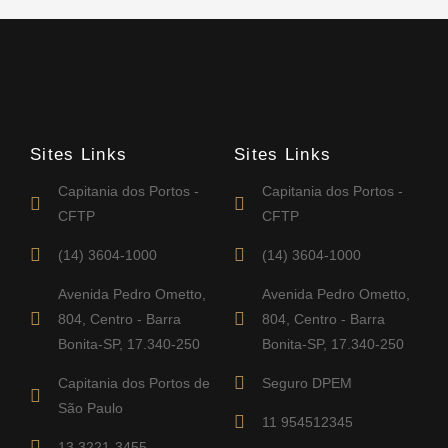
Sites Links
Sites Links
Capitania dos Portos -
Capitania dos Portos -
CFTP
CFTP
(14) 3604-1000
(14) 3604-1000
Avenida Pedro Ometto,
Avenida Pedro Ometto,
804, Centro - Barra
804, Centro - Barra
Bonita-SP, 17.340-250
Bonita-SP, 17.340-250
Capitania dos Portos de
Seguro DPEM
São Paulo
11 954512345
13 3221-3455