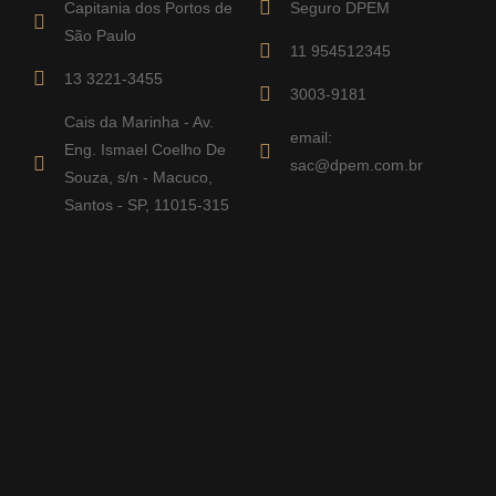
Capitania dos Portos de
Seguro DPEM
São Paulo
11 954512345
13 3221-3455
3003-9181
Cais da Marinha - Av.
email:
Eng. Ismael Coelho De
sac@dpem.com.br
Souza, s/n - Macuco,
Santos - SP, 11015-315