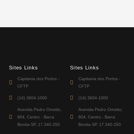
Sites Links
Sites Links
Capitania dos Portos -
Capitania dos Portos -
CFTP
CFTP
(14) 3604-1000
(14) 3604-1000
Avenida Pedro Ometto,
Avenida Pedro Ometto,
804, Centro - Barra
804, Centro - Barra
Bonita-SP, 17.340-250
Bonita-SP, 17.340-250