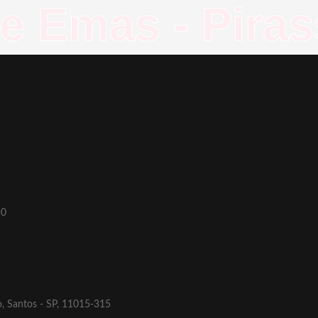
de Emas - Pira
50
o, Santos - SP, 11015-315