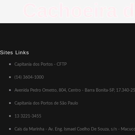
Cachoeira 
Sites Links
Capitania dos Portos - CFTP
(14) 3604-1000
Avenida Pedro Ometto, 804, Centro - Barra Bonita-SP, 17.340-2
Capitania dos Portos de São Paulo
13 3221-3455
Cais da Marinha - Av. Eng. Ismael Coelho De Souza, s/n - Macuc