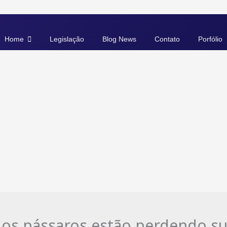
Home
Legislação
Blog News
Contato
Porfólio
 os pássaros estão perdendo su