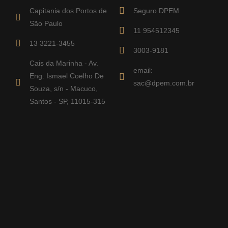
Capitania dos Portos de
Seguro DPEM
São Paulo
11 954512345
13 3221-3455
3003-9181
Cais da Marinha - Av.
email:
Eng. Ismael Coelho De
sac@dpem.com.br
Souza, s/n - Macuco,
Santos - SP, 11015-315