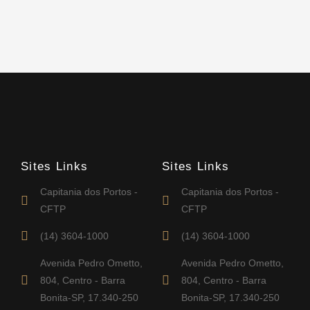
Sites Links
Sites Links
Capitania dos Portos -
Capitania dos Portos -
CFTP
CFTP
(14) 3604-1000
(14) 3604-1000
Avenida Pedro Ometto,
Avenida Pedro Ometto,
804, Centro - Barra
804, Centro - Barra
Bonita-SP, 17.340-250
Bonita-SP, 17.340-250