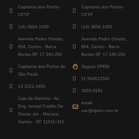
Capitania dos Portos -
Capitania dos Portos -
CFTP
CFTP
(14) 3604-1000
(14) 3604-1000
Avenida Pedro Ometto,
Avenida Pedro Ometto,
804, Centro - Barra
804, Centro - Barra
Bonita-SP, 17.340-250
Bonita-SP, 17.340-250
Capitania dos Portos de
Seguro DPEM
São Paulo
11 954512345
13 3221-3455
3003-9181
Cais da Marinha - Av.
email:
Eng. Ismael Coelho De
sac@dpem.com.br
Souza, s/n - Macuco,
Santos - SP, 11015-315