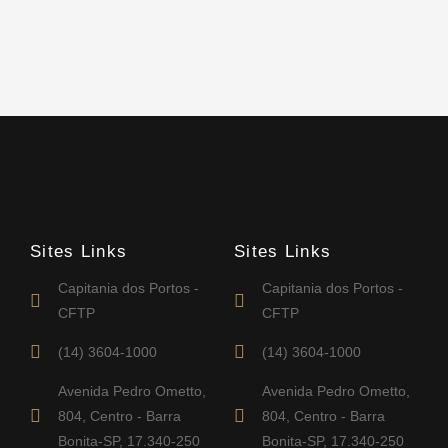
Sites Links
Sites Links
Capitania dos Portos -
Capitania dos Portos -
CFTP
CFTP
(14) 3604-1000
(14) 3604-1000
Avenida Pedro Ometto,
Avenida Pedro Ometto,
804, Centro - Barra
804, Centro - Barra
Bonita-SP, 17.340-250
Bonita-SP, 17.340-250