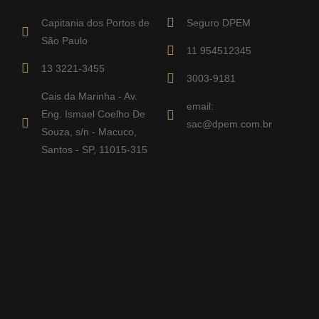
Capitania dos Portos de
Seguro DPEM
São Paulo
11 954512345
13 3221-3455
3003-9181
Cais da Marinha - Av.
email:
Eng. Ismael Coelho De
sac@dpem.com.br
Souza, s/n - Macuco,
Santos - SP, 11015-315