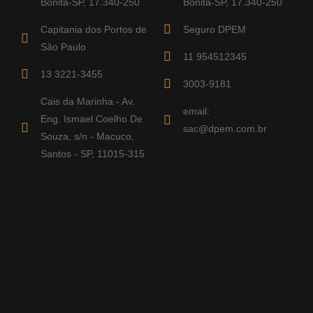
Bonita-SP, 17.340-250
Bonita-SP, 17.340-250
Capitania dos Portos de
Seguro DPEM
São Paulo
11 954512345
13 3221-3455
3003-9181
Cais da Marinha - Av.
email:
Eng. Ismael Coelho De
sac@dpem.com.br
Souza, s/n - Macuco,
Santos - SP, 11015-315