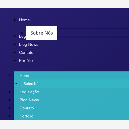
Ir
para
Home
o
Sobre Nós
conteúdo
Legislação
Blog News
Contato
Porfólio
Home
Sobre Nós
Legislação
Blog News
Contato
Porfólio