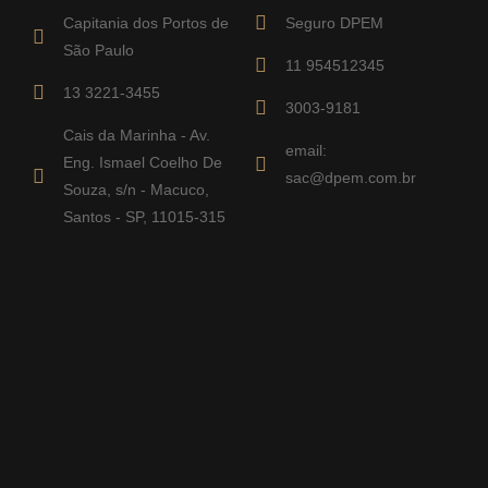
Capitania dos Portos de
Seguro DPEM
São Paulo
11 954512345
13 3221-3455
3003-9181
Cais da Marinha - Av.
email:
Eng. Ismael Coelho De
sac@dpem.com.br
Souza, s/n - Macuco,
Santos - SP, 11015-315