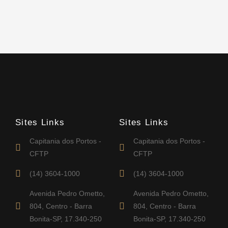
Sites Links
Sites Links
Capitania dos Portos -
Capitania dos Portos -
CFTP
CFTP
(14) 3604-1000
(14) 3604-1000
Avenida Pedro Ometto,
Avenida Pedro Ometto,
804, Centro - Barra
804, Centro - Barra
Bonita-SP, 17.340-250
Bonita-SP, 17.340-250