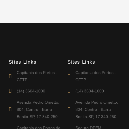
Sites Links
Sites Links
Capitania dos Portos -
Capitania dos Portos -
CFTP
CFTP
(14) 3604-1000
(14) 3604-1000
Avenida Pedro Ometto,
Avenida Pedro Ometto,
804, Centro - Barra
804, Centro - Barra
Bonita-SP, 17.340-250
Bonita-SP, 17.340-250
Capitania dos Portos de
Seguro DPEM