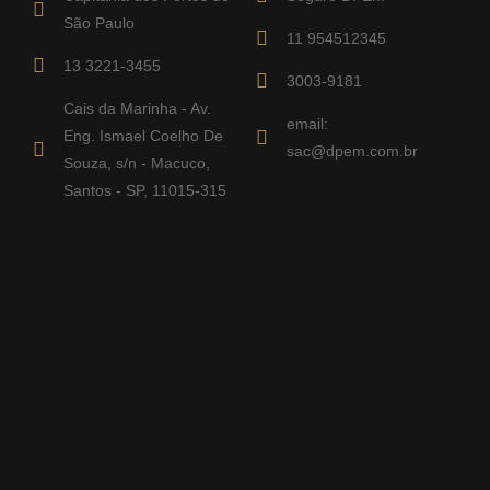
São Paulo
11 954512345
13 3221-3455
3003-9181
Cais da Marinha - Av.
email:
Eng. Ismael Coelho De
sac@dpem.com.br
Souza, s/n - Macuco,
Santos - SP, 11015-315