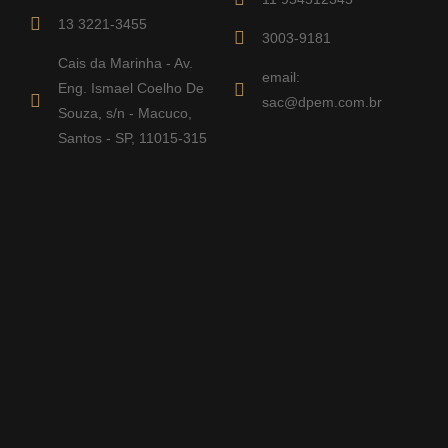
13 3221-3455
3003-9181
Cais da Marinha - Av.
email:
Eng. Ismael Coelho De
sac@dpem.com.br
Souza, s/n - Macuco,
Santos - SP, 11015-315