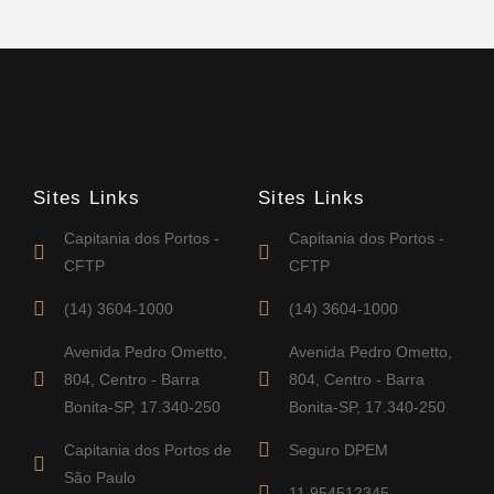
Sites Links
Sites Links
Capitania dos Portos -
Capitania dos Portos -
CFTP
CFTP
(14) 3604-1000
(14) 3604-1000
Avenida Pedro Ometto,
Avenida Pedro Ometto,
804, Centro - Barra
804, Centro - Barra
Bonita-SP, 17.340-250
Bonita-SP, 17.340-250
Capitania dos Portos de
Seguro DPEM
São Paulo
11 954512345