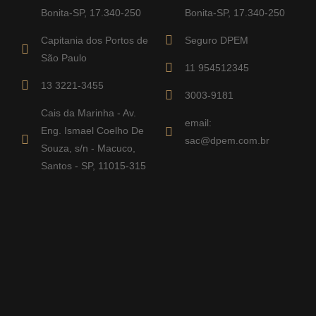
Bonita-SP, 17.340-250
Bonita-SP, 17.340-250
Capitania dos Portos de
Seguro DPEM
São Paulo
11 954512345
13 3221-3455
3003-9181
Cais da Marinha - Av.
email:
Eng. Ismael Coelho De
sac@dpem.com.br
Souza, s/n - Macuco,
Santos - SP, 11015-315