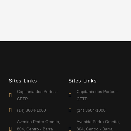
Sites Links
Sites Links
Capitania dos Portos -
Capitania dos Portos -
CFTP
CFTP
(14) 3604-1000
(14) 3604-1000
Avenida Pedro Ometto,
Avenida Pedro Ometto,
804, Centro - Barra
804, Centro - Barra