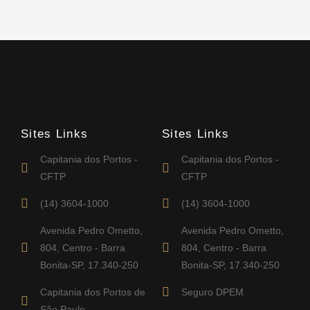
Sites Links
Sites Links
Capitania dos Portos -
Capitania dos Portos -
CFTP
CFTP
(14) 3604-1000
(14) 3604-1000
Avenida Pedro Ometto,
Avenida Pedro Ometto,
804, Centro - Barra
804, Centro - Barra
Bonita-SP, 17.340-250
Bonita-SP, 17.340-250
Capitania dos Portos de
Seguro DPEM
São Paulo