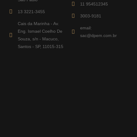
11 954512345
13 3221-3455
3003-9181
Cais da Marinha - Av.
email:
Eng. Ismael Coelho De
sac@dpem.com.br
Souza, s/n - Macuco,
Santos - SP, 11015-315