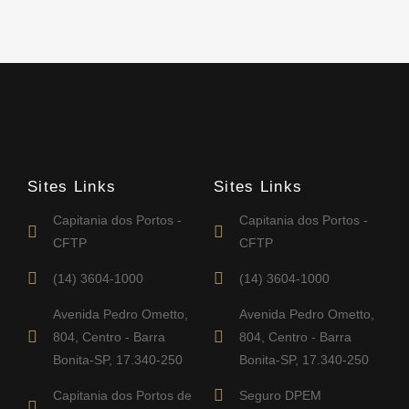
Sites Links
Sites Links
Capitania dos Portos -
Capitania dos Portos -
CFTP
CFTP
(14) 3604-1000
(14) 3604-1000
Avenida Pedro Ometto,
Avenida Pedro Ometto,
804, Centro - Barra
804, Centro - Barra
Bonita-SP, 17.340-250
Bonita-SP, 17.340-250
Capitania dos Portos de
Seguro DPEM