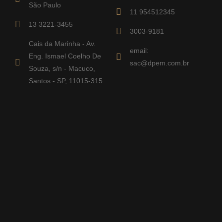
São Paulo
11 954512345
13 3221-3455
3003-9181
Cais da Marinha - Av.
email:
Eng. Ismael Coelho De
sac@dpem.com.br
Souza, s/n - Macuco,
Santos - SP, 11015-315