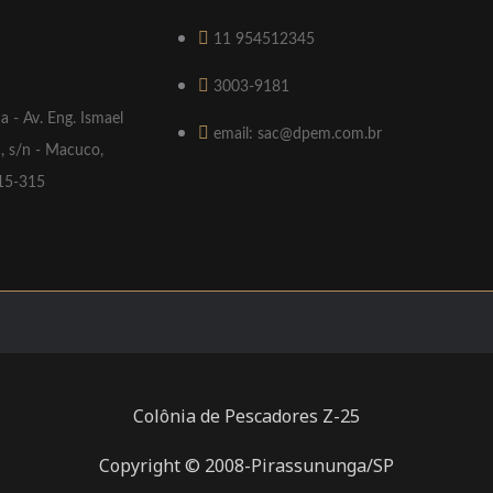
11 954512345
3003-9181
a - Av. Eng. Ismael
email: sac@dpem.com.br
, s/n - Macuco,
015-315
Colônia de Pescadores Z-25
Copyright © 2008-Pirassununga/SP