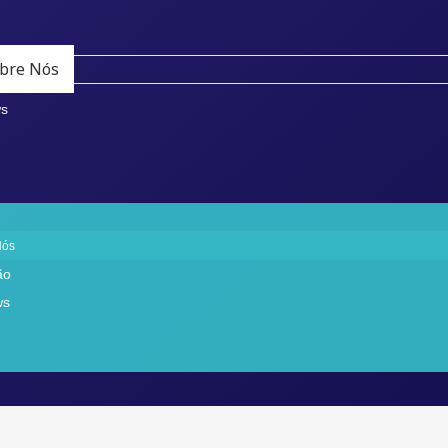
bre Nós
ão
ws
Nós
ão
ws