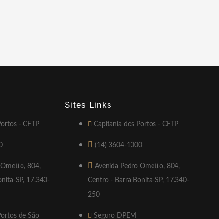
Sites Links
Portos - CFTP
Capitania dos Portos - CFTP
0
(14) 3604-1000
 Ometto, 804,
Avenida Pedro Ometto, 804,
onita-SP, 17.340-
Centro - Barra Bonita-SP, 17.340-
250
Portos de São
Seguro DPEM