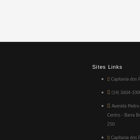
Sites Links
Capitania dos 
(14) 3604-100
Avenida Pedro
Centro - Barra B
250
Capitania dos 