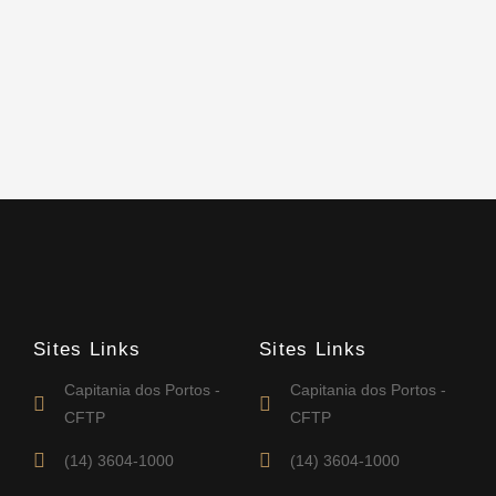
Sites Links
Sites Links
Capitania dos Portos -
Capitania dos Portos -
CFTP
CFTP
(14) 3604-1000
(14) 3604-1000