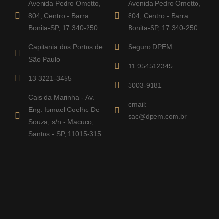
Avenida Pedro Ometto,
Avenida Pedro Ometto,
804, Centro - Barra
804, Centro - Barra
Bonita-SP, 17.340-250
Bonita-SP, 17.340-250
Capitania dos Portos de
Seguro DPEM
São Paulo
11 954512345
13 3221-3455
3003-9181
Cais da Marinha - Av.
email:
Eng. Ismael Coelho De
sac@dpem.com.br
Souza, s/n - Macuco,
Santos - SP, 11015-315