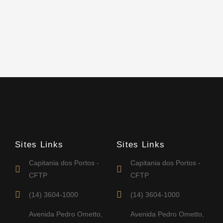
Sites Links
Sites Links
Capitania dos Portos -
Capitania dos Portos -
CFTP
CFTP
(14) 3604-1000
(14) 3604-1000
Avenida Pedro Ometto,
Avenida Pedro Ometto,