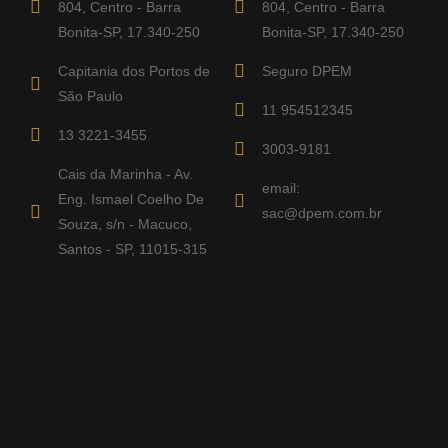
804, Centro - Barra
804, Centro - Barra
Bonita-SP, 17.340-250
Bonita-SP, 17.340-250
Capitania dos Portos de
Seguro DPEM
São Paulo
11 954512345
13 3221-3455
3003-9181
Cais da Marinha - Av.
email:
Eng. Ismael Coelho De
sac@dpem.com.br
Souza, s/n - Macuco,
Santos - SP, 11015-315