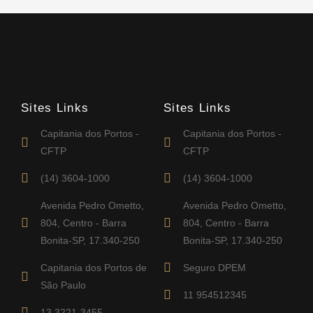
Sites Links
Sites Links
Capitania dos Portos -
Capitania dos Portos -
CFTP
CFTP
(14) 3604-1000
(14) 3604-1000
Avenida Pedro Ometto,
Avenida Pedro Ometto,
804, Centro - Barra
804, Centro - Barra
Bonita-SP, 17.340-250
Bonita-SP, 17.340-250
Capitania dos Portos de
Seguro DPEM
São Paulo
11 954512345
13 3221-3455