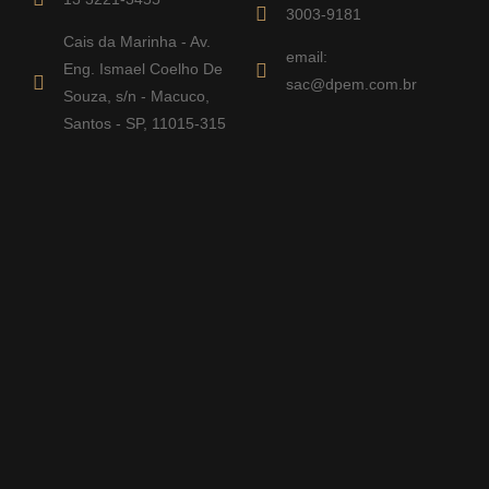
3003-9181
Cais da Marinha - Av.
email:
Eng. Ismael Coelho De
sac@dpem.com.br
Souza, s/n - Macuco,
Santos - SP, 11015-315