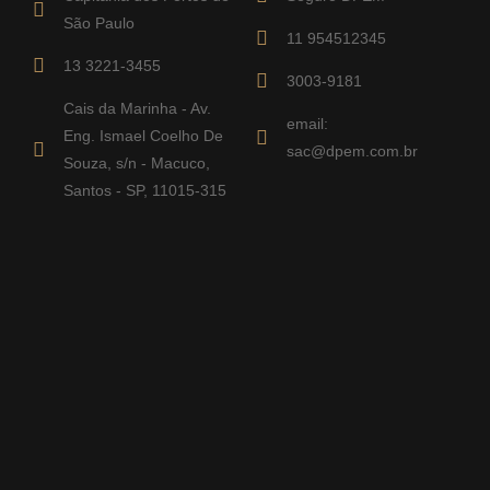
São Paulo
11 954512345
13 3221-3455
3003-9181
Cais da Marinha - Av.
email:
Eng. Ismael Coelho De
sac@dpem.com.br
Souza, s/n - Macuco,
Santos - SP, 11015-315