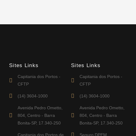
Sites Links
Sites Links
Capitania dos Portos -
Capitania dos Portos -
CFTP
CFTP
(14) 3604-1000
(14) 3604-1000
Avenida Pedro Ometto,
Avenida Pedro Ometto,
804, Centro - Barra
804, Centro - Barra
Bonita-SP, 17.340-250
Bonita-SP, 17.340-250
Capitania dos Portos de
Seguro DPEM