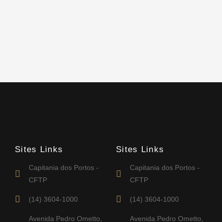
Sites Links
Sites Links
Capitania dos Portos -
Capitania dos Portos -
CFTP
CFTP
(14) 3604-1000
(14) 3604-1000
Avenida Pedro Ometto,
Avenida Pedro Ometto,