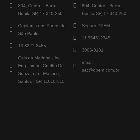
804, Centro - Barra
804, Centro - Barra
Bonita-SP, 17.340-250
Bonita-SP, 17.340-250
Capitania dos Portos de
Seguro DPEM
São Paulo
11 954512345
13 3221-3455
3003-9181
Cais da Marinha - Av.
email:
Eng. Ismael Coelho De
sac@dpem.com.br
Souza, s/n - Macuco,
Santos - SP, 11015-315