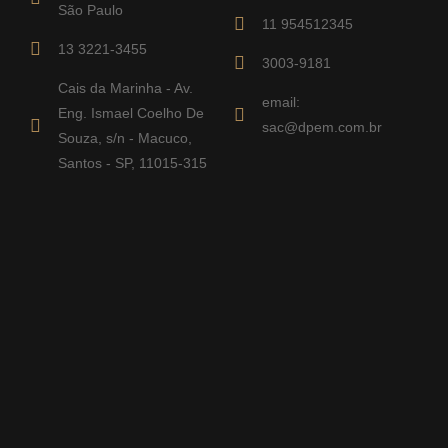
São Paulo
11 954512345
13 3221-3455
3003-9181
Cais da Marinha - Av.
email:
Eng. Ismael Coelho De
sac@dpem.com.br
Souza, s/n - Macuco,
Santos - SP, 11015-315