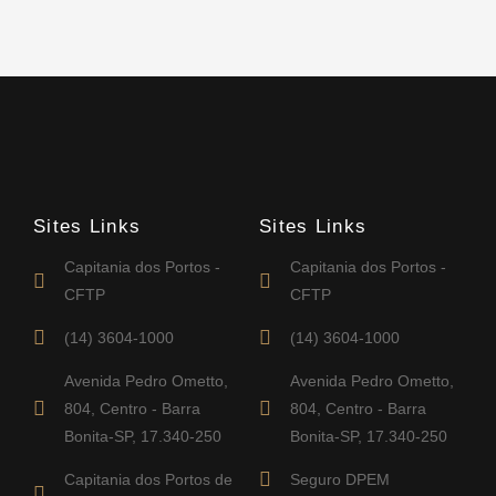
Sites Links
Sites Links
Capitania dos Portos -
Capitania dos Portos -
CFTP
CFTP
(14) 3604-1000
(14) 3604-1000
Avenida Pedro Ometto,
Avenida Pedro Ometto,
804, Centro - Barra
804, Centro - Barra
Bonita-SP, 17.340-250
Bonita-SP, 17.340-250
Capitania dos Portos de
Seguro DPEM