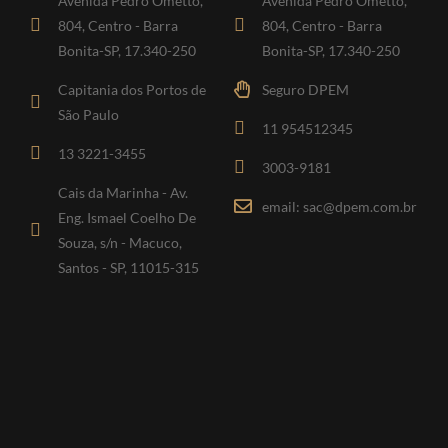
Avenida Pedro Ometto,
Avenida Pedro Ometto,
804, Centro - Barra
804, Centro - Barra
Bonita-SP, 17.340-250
Bonita-SP, 17.340-250
Capitania dos Portos de
Seguro DPEM
São Paulo
11 954512345
13 3221-3455
3003-9181
Cais da Marinha - Av.
email: sac@dpem.com.br
Eng. Ismael Coelho De
Souza, s/n - Macuco,
Santos - SP, 11015-315