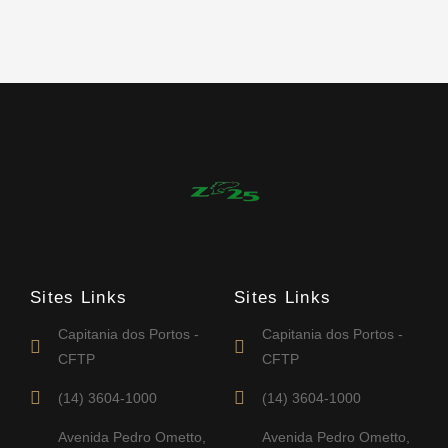
Sites Links
Sites Links
Capitania dos Portos -
Capitania dos Portos -
CFTP
CFTP
(14) 3604-1000
(14) 3604-1000
Avenida Pedro Ometto,
Avenida Pedro Ometto,