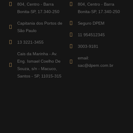
804, Centro - Barra
804, Centro - Barra
Bonita-SP, 17.340-250
Bonita-SP, 17.340-250
Capitania dos Portos de
Seguro DPEM
São Paulo
11 954512345
13 3221-3455
3003-9181
Cais da Marinha - Av.
email:
Eng. Ismael Coelho De
sac@dpem.com.br
Souza, s/n - Macuco,
Santos - SP, 11015-315